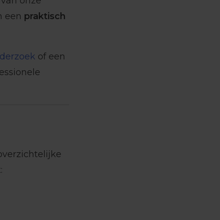
van onze
n een
praktisch
derzoek
of een
fessionele
verzichtelijke
: