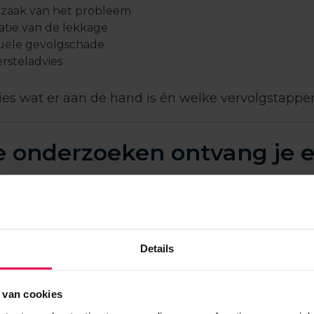
rzaak van het probleem
atie van de lekkage
uele gevolgschade
rsteladvies
ies wat er aan de hand is én welke vervolgstappen
e onderzoeken ontvang je 
?
n de lekdetectie ontvangt u een zorgvuldig door
ialist opgesteld meetrapport.
Dit rapport vormt d
Details
: helder, onderbouwd en direct bruikbaar voor
amheden.
 van cookies
es worden met uiterste nauwkeurigheid samenge