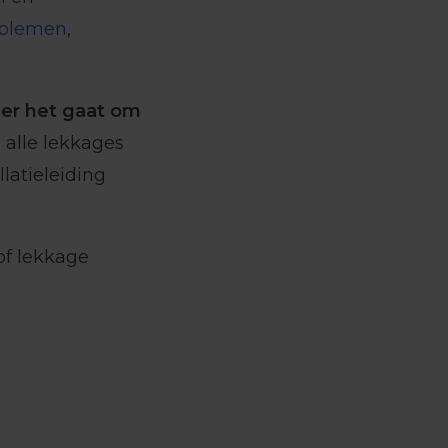
blemen
,
er het gaat om
 alle lekkages
latieleiding
of lekkage