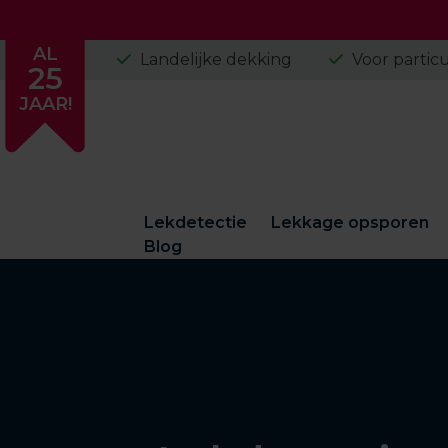
Skip
AL
Landelijke dekking
Voor particu
25
to
content
JAAR!
Lekdetectie
Lekkage opsporen
Blog