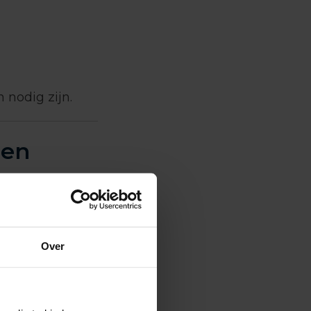
 nodig zijn.
een
 onze
e
basis van het
Over
steld en