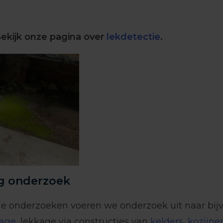
ekijk onze pagina over
lekdetectie
.
 onderzoek
e onderzoeken voeren we onderzoek uit naar bij
kage
, lekkage via constructies van
kelders
,
kozijne