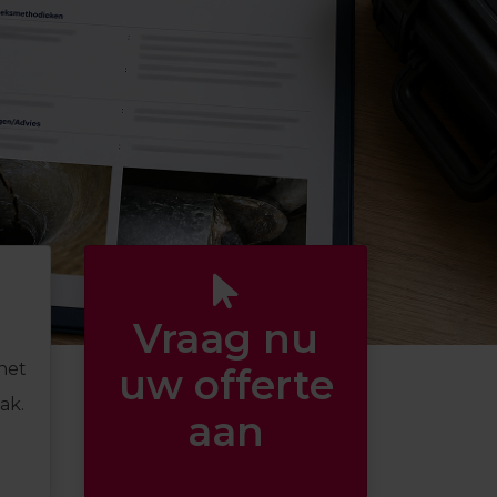
Vraag nu
het
uw offerte
ak.
aan