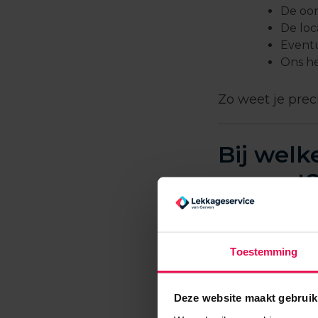
De oo
De loc
Event
Ons he
Zo weet je prec
Bij welk
rapport
Na afronding va
lekdetectiespec
Toestemming
verdere traject
herstelwerkza
Deze website maakt gebruik
Onze rapportag