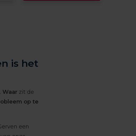
n is het
.
Waar
zit de
robleem op te
Gerven een