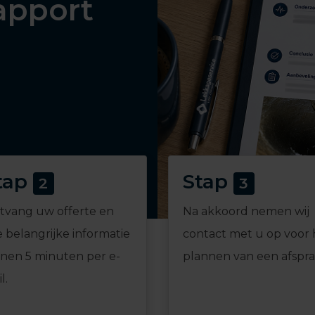
apport
tap
Stap
2
3
tvang uw offerte en
Na akkoord nemen wij
e belangrijke informatie
contact met u op voor 
nnen 5 minuten per e-
plannen van een afspra
l.