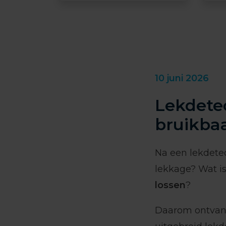
10 juni 2026
Lekdetec
bruikbaa
Na een lekdetec
lekkage? Wat i
lossen
?
Daarom ontvang