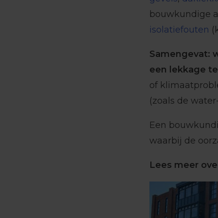
bouwkundige a
isolatiefouten
(
Samengevat: w
een lekkage t
of klimaatprob
(zoals de water-
Een bouwkundig
waarbij de oor
Lees meer ove