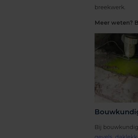
breekwerk.
Meer weten? B
Bouwkundig
Bij bouwkundig
gevels
,
daklek