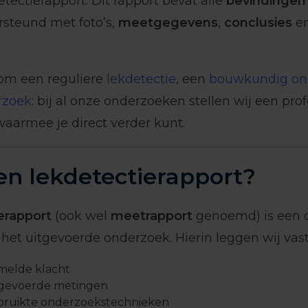
etectierapport. Dit rapport bevat alle
bevindingen
ersteund met foto’s,
meetgegevens
,
conclusies
e
 om een reguliere
lekdetectie
, een
bouwkundig on
zoek
: bij al onze onderzoeken stellen wij een pro
aarmee je direct verder kunt.
en lekdetectierapport?
erapport
(ook wel
meetrapport
genoemd) is een o
het uitgevoerde onderzoek. Hierin leggen wij vast
melde klacht
tgevoerde metingen
bruikte onderzoekstechnieken