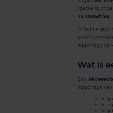
uitgebreid lekd
specialist, ond
hersteladvies
.
Of het nu gaat
zwembadonder
rapportage op w
Wat is e
Een
lekdetecti
rapportage van 
De ge
De ui
De ge