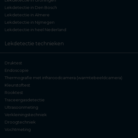
Lekdetectie in Groningen
Wij brengen de oorzaak haarscherp in beeld,
Lekdetectie in Den Bosch
zonder hak- of breekwerk.
Lekdetectie in Almere
Lekdetectie in Nijmegen
Lekdetectie in heel Nederland
Binnen- of
Lekdetectie technieken
buitenlekkage? Wij
sporen alles op, hoe
Druktest
verborgen ook
Endoscopie
Thermografie met infraroodcamera (warmtebeeldcamera)
Kleurstoftest
Lekdetectie (lekkage ín
Rooktest
de woning):
Traceergasdetectie
Ultrasoonmeting
Verkleiningstechniek
Warm- en koudwaterleidingen
Droogtechniek
Vochtmeting
Cv-leidingen en koppelingen