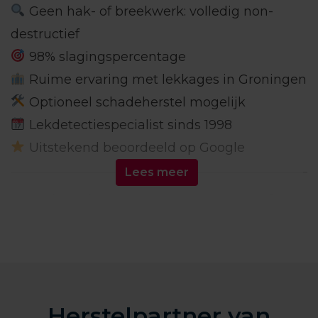
Geen hak- of breekwerk: volledig non-
destructief
98% slagingspercentage
Ruime ervaring met lekkages in Groningen
Optioneel schadeherstel mogelijk
Lekdetectiespecialist sinds 1998
Uitstekend beoordeeld op Google
Lees meer
Actief in én vertrouwd
met heel Groningen en
omliggende dorpen
Groningen kent een rijke mix van bouwstijlen
Herstelpartner van