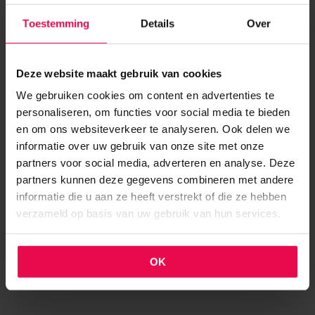
Lewenborg & Beijum
: Typische jaren
Toestemming
Details
Over
’70-’80 woningen met veel badkamer-
en keukenlekkages achter tegelwerk.
Deze website maakt gebruik van cookies
Reitdiep & Meerstad
:
We gebruiken cookies om content en advertenties te
personaliseren, om functies voor social media te bieden
Nieuwbouwwoningen met complexe
en om ons websiteverkeer te analyseren. Ook delen we
installatietechniek, vloerverwarming en
informatie over uw gebruik van onze site met onze
bouwkundige aansluitfouten.
partners voor social media, adverteren en analyse. Deze
partners kunnen deze gegevens combineren met andere
informatie die u aan ze heeft verstrekt of die ze hebben
Paddepoel & Selwerd
: Portiekwoningen
verzameld op basis van uw gebruik van hun services.
en flats met lekkages vanuit keukens,
badkamers en geveldoorvoeren.
OK
Onze lokale kennis van Groningse bouw en
materialen maakt dat wij precies weten waar