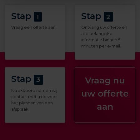
we moeten zoeken.
Geen giswerk
, maar
Stap
Stap
vakkennis
.
1
2
Vraag een offerte aan.
Ontvang uw offerte en
alle belangrijke
Veelvoorkomende
informatie binnen 5
minuten per e-mail.
lekkages in Groningen
Onze ervaring in de regio Groningen leert ons
Stap
Vraag nu
3
waar lekkages vaak ontstaan:
Na akkoord nemen wij
uw offerte
Kelderlekkage
in de Hortusbuurt of
contact met u op voor
het plannen van een
aan
Schildersbuurt door hoge
afspraak.
grondwaterstand en poreuze muren.
Daklekkage
in Oosterpark of Selwerd