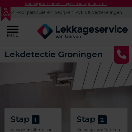
Verlaagde tarieven bij online opdrachten
AL
25
Voor particulieren, bedrijven, VvE's & Verzekeringen
JAAR!
MENU
Skip
Lekdetectie Groningen
to
content
Stap
Stap
1
2
Vraag een offerte aan.
Ontvang uw offerte en