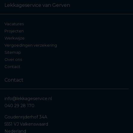
Lekkageservice van Gerven
Afvoeren
,
sifons,
toilet
en sanitaire
aansluitingen
Vacatures
Projecten
Vloerverwarmingssystemen
Werkwijze
Vergoedingen verzekering
Gasleidingen en gaslekken
Sitemap
Over ons
Bouwkundige lekkages
Contact
(van buitenaf):
Contact
Platte daken
,
pannendaken
,
dakramen
info@lekkageservice.nl
Gevellekkages
en
kozijnen
040 29 28 170
Goudenrijderhof 34A
Kimnaden
en
kruipruimtes
5551 VJ Valkenswaard
Nederland