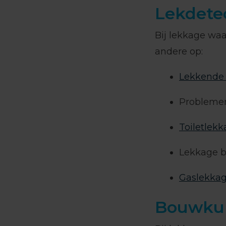
Lekdetec
Bij lekkage waa
andere op:
Lekkende 
Probleme
Toiletlek
Lekkage b
Gaslekka
Bouwkun