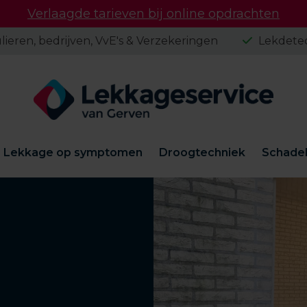
Verlaagde tarieven bij online opdrachten
lieren, bedrijven, VvE's & Verzekeringen
Lekdetec
Lekkage op symptomen
Droogtechniek
Schadeh