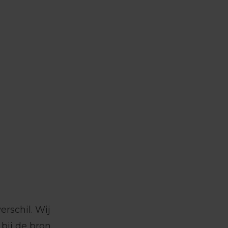
rschil. Wij
ij de bron.