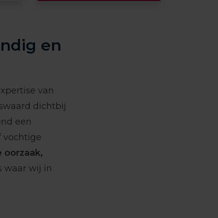
undig en
xpertise van
nswaard dichtbij
end een
f vochtige
e oorzaak,
s waar wij in