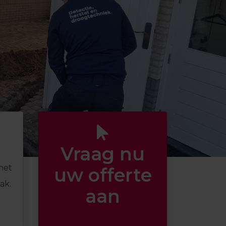
Vraag nu
het
uw offerte
ak.
aan