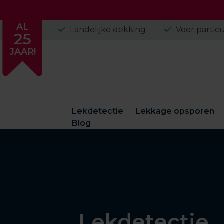
Skip
AL
Landelijke dekking
Voor particu
25
to
content
JAAR!
Lekdetectie
Lekkage opsporen
Blog
Lekdetectie