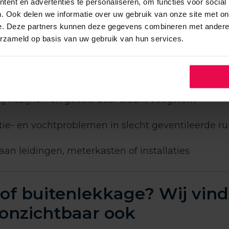
ent en advertenties te personaliseren, om functies voor social
. Ook delen we informatie over uw gebruik van onze site met on
kages door grondwaterdruk of scheurende wand
e. Deze partners kunnen deze gegevens combineren met andere i
erzameld op basis van uw gebruik van hun services.
es of lekkende vloerverwarming
 in de badkamer of keuken (afvoer, sifon, kitnad
ij kozijnen en gevels door slecht voegwerk
ie- en vochtproblemen in slecht geventileerde r
an leidingen, meterkasten of installaties
of buitenlekkage? Wij vin
 onzichtbaar ook