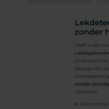
Lekdetec
zonder 
Heeft u last va
Lekkageservic
Eindhoven met 
lekkage kan zij
vloerbedekking
zonder onnodi
uitblinken.
➤ Geen voorrij