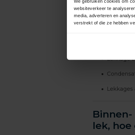
We gebruiken cookies om cont
websiteverkeer te analyseren
Kelderlek
media, adverteren en analys
verstrekt of die ze hebben v
Cv-lekkag
Problemen
Lekkage b
Condensat
Lekkages a
Binnen- 
lek, hoe