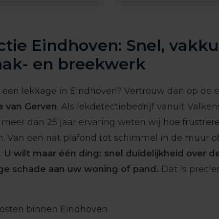
tie Eindhoven: Snel, vakk
hak- en breekwerk
n een lekkage in Eindhoven? Vertrouw dan op de e
e van Gerven
. Als lekdetectiebedrijf vanuit Valke
meer dan 25 jaar ervaring weten wij hoe frustrer
n. Van een nat plafond tot schimmel in de muur o
.
U wilt maar één ding: snel duidelijkheid over d
ge schade aan uw woning of pand.
Dat is precie
kosten binnen Eindhoven