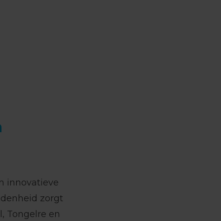
h
n innovatieve
idenheid zorgt
, Tongelre en