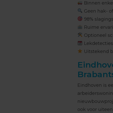
Binnen enkel
Geen hak- of
98% slaging
Ruime ervari
Optioneel sc
Lekdetectiesp
Uitstekend b
Eindhove
Brabant
Eindhoven is e
arbeiderswonin
nieuwbouwproje
ook voor uitee