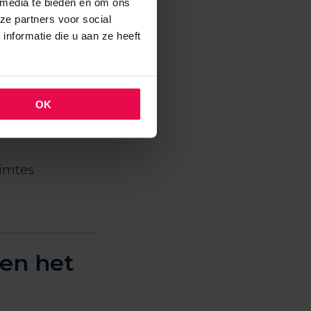
 media te bieden en om ons
ze partners voor social
en
nformatie die u aan ze heeft
en)
OK
uimtes
den het