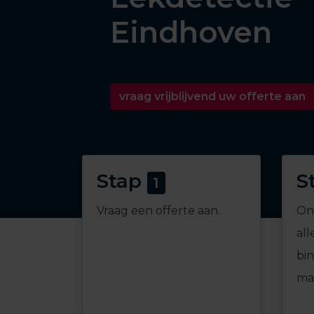
Eindhoven
vraag vrijblijvend uw offerte aan
Stap
S
1
Vraag een offerte aan.
On
all
bi
mai