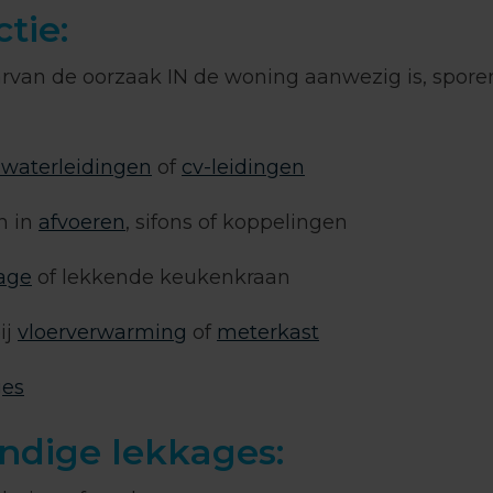
tie:
rvan de oorzaak IN de woning aanwezig is, spore
waterleidingen
of
cv-leidingen
n in
afvoeren
, sifons of koppelingen
kage
of lekkende keukenkraan
ij
vloerverwarming
of
meterkast
ges
dige lekkages: