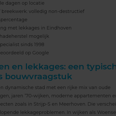
e dagen op locatie
 breekwerk: volledig non-destructief
spercentage
ng met lekkages in Eindhoven
hadeherstel mogelijk
ecialist sinds 1998
eoordeeld op Google
n en lekkages: een typisc
s bouwvraagstuk
en dynamische stad met een rijke mix van oude
gen, jaren ’70-wijken, moderne appartementen e
cten zoals in Strijp-S en Meerhoven. Die versche
nlopende lekkageproblemen. In wijken als Woensel