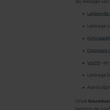
Bij lekkage van 
Lekkende 
Lekkage v
Kimnaadl
Doorslag 
Vocht
– e
Lekkage b
Aansluitp
Onze
bouwkund
hebben de juis