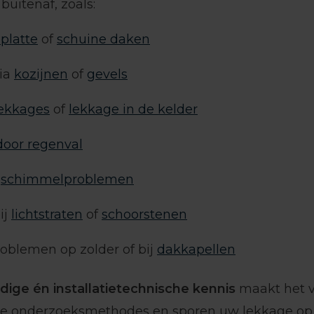
buitenaf, zoals:
platte
of
schuine daken
ia
kozijnen
of
gevels
ekkages
of
lekkage in de kelder
door regenval
n
schimmelproblemen
ij
lichtstraten
of
schoorstenen
roblemen op zolder of bij
dakkapellen
ige én installatietechnische kennis
maakt het ve
te onderzoeksmethodes en sporen uw lekkage op b