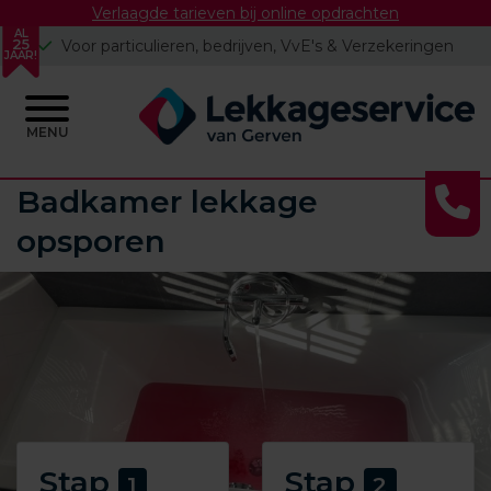
Verlaagde tarieven bij online opdrachten
AL
25
Voor particulieren, bedrijven, VvE's & Verzekeringen
JAAR!
MENU
Skip
Badkamer lekkage
to
opsporen
content
Stap
Stap
1
2