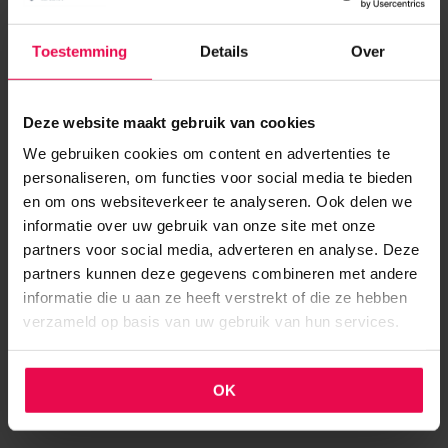
Veelvoorkomende oorzaken zijn onder
andere:
Toestemming
Details
Over
een lekkende
waterleiding
;
Deze website maakt gebruik van cookies
versleten of gescheurd kit- en voegwerk
;
e
en lekkage aan de douche-, bad- of
We gebruiken cookies om content en advertenties te
wastafelafvoer
;
personaliseren, om functies voor social media te bieden
en om ons websiteverkeer te analyseren. Ook delen we
een defect in het inbouwreservoir van
informatie over uw gebruik van onze site met onze
het toilet
;
partners voor social media, adverteren en analyse. Deze
een montage- of constructiefout.
partners kunnen deze gegevens combineren met andere
informatie die u aan ze heeft verstrekt of die ze hebben
Onze specialisten onderzoeken eerst waar
verzameld op basis van uw gebruik van hun services.
het vocht daadwerkelijk vandaan komt. Zo
voorkomen we onnodig sloopwerk en kan
OK
gericht worden hersteld.