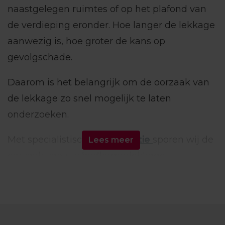
naastgelegen ruimtes of op het plafond van
de verdieping eronder. Hoe langer de lekkage
aanwezig is, hoe groter de kans op
gevolgschade.
Daarom is het belangrijk om de oorzaak van
de lekkage zo snel mogelijk te laten
onderzoeken.
Met specialistische
lekdetectie
sporen wij de
Lees meer
oorzaak van uw badkamerlekkage
nauwkeurig op, zonder onnodig hak- en
breekwerk. Na afloop ontvangt u een
duidelijke
rapportage
met foto’s,
meetresultaten en een helder hersteladvies.