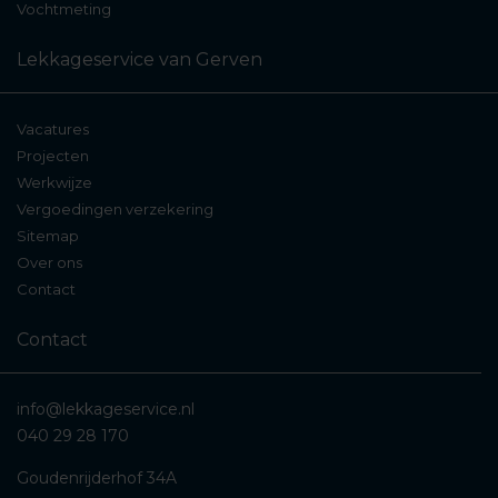
Vochtmeting
stellen.
Lekkageservice van Gerven
Duidelijke rapportage
Vacatures
voor herstel of
Projecten
verzekering
Werkwijze
Vergoedingen verzekering
Sitemap
Na afloop van het onderzoek ontvangt u een
Over ons
uitgebreid
lekdetectierapport
.
Contact
Hierin beschrijven wij onder andere:
Contact
de oorzaak van de lekkage;
info@lekkageservice.nl
de uitgevoerde onderzoeksmethoden;
040 29 28 170
foto’s van de bevindingen;
Goudenrijderhof 34A
een duidelijke conclusie;