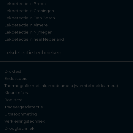
Lekdetectie in Breda
Lekdetectie in Groningen
Kleurstoftest
Lekdetectie in Den Bosch
Lekdetectie in Almere
Bij een vermoeden van een lekkage via
Lekdetectie in Nijmegen
voegen of afvoeren kan een kleurstoftest
Lekdetectie in heel Nederland
uitkomst bieden. Door een veilige kleurstof
Lekdetectie technieken
toe te voegen aan het water wordt zichtbaar
waar het water uittreedt. Zo kunnen we
Druktest
bijvoorbeeld een lekkage aan een douche-,
Endoscopie
bad- of wastafelafvoer nauwkeurig
Thermografie met infraroodcamera (warmtebeeldcamera)
Kleurstoftest
vaststellen.
Rooktest
Traceergasdetectie
Afhankelijk van de situatie combineren wij
Ultrasoonmeting
meerdere onderzoekstechnieken om de
Verkleiningstechniek
oorzaak zo nauwkeurig mogelijk vast te
Droogtechniek