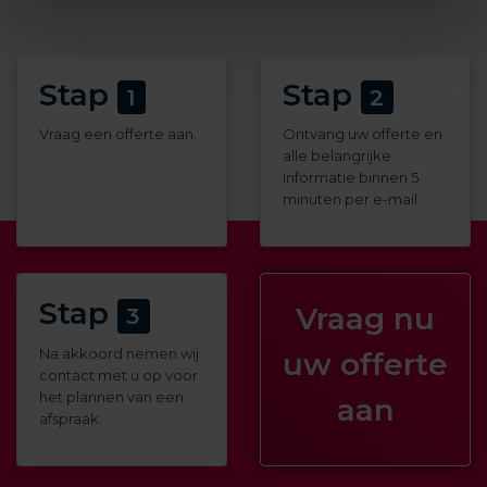
Hoe sporen wij een
badkamerlekkage op?
Stap
Stap
1
2
Vraag een offerte aan.
Ontvang uw offerte en
Iedere badkamer is anders. Daarom bepalen
alle belangrijke
onze specialisten altijd ter plaatse welke
informatie binnen 5
minuten per e-mail.
onderzoeksmethoden het beste passen bij
uw situatie. Daarbij maken we gebruik van
moderne meetapparatuur en meer dan 25
Stap
Vraag nu
3
specialistische onderzoekstechnieken.
Na akkoord nemen wij
uw offerte
Afhankelijk van de situatie zetten wij onder
contact met u op voor
het plannen van een
aan
andere de volgende technieken in.
afspraak.
Endoscopie