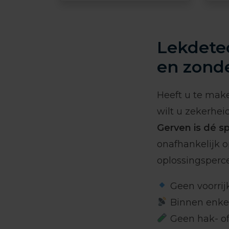
Lekdetec
en zond
Heeft u te mak
wilt u zekerhe
Gerven is dé sp
onafhankelijk 
oplossingsperc
Geen voorrij
Binnen enkel
Geen hak- of