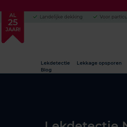
Skip
AL
Landelijke dekking
Voor particu
25
to
content
JAAR!
Lekdetectie
Lekkage opsporen
Blog
Lekdetectie