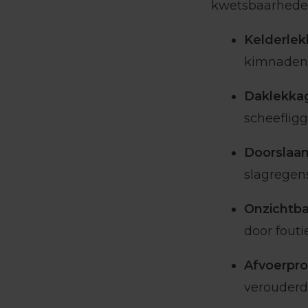
kwetsbaarheden
Kelderlek
kimnaden
Daklekkag
scheeflig
Doorslaan
slagregen
Onzichtba
door fout
Afvoerpro
verouderd