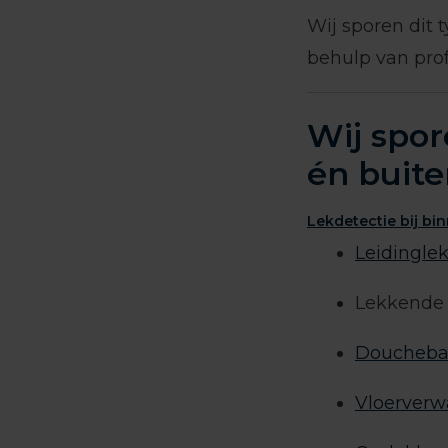
Wij sporen dit
behulp van prof
Wij spor
én buit
Lekdetectie bij bi
Leidingle
Lekkende 
Doucheba
Vloerver