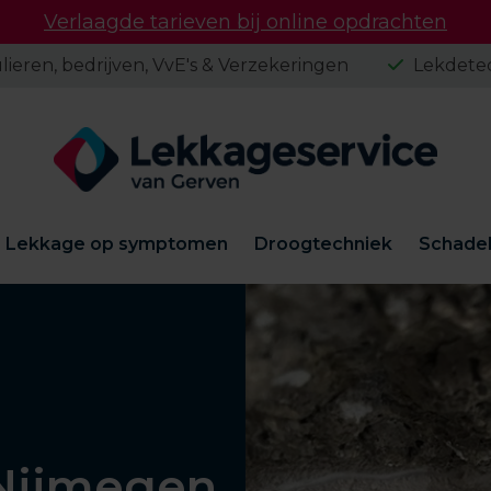
Verlaagde tarieven bij online opdrachten
lieren, bedrijven, VvE's & Verzekeringen
Lekdetec
Lekkage op symptomen
Droogtechniek
Schadeh
 Nijmegen