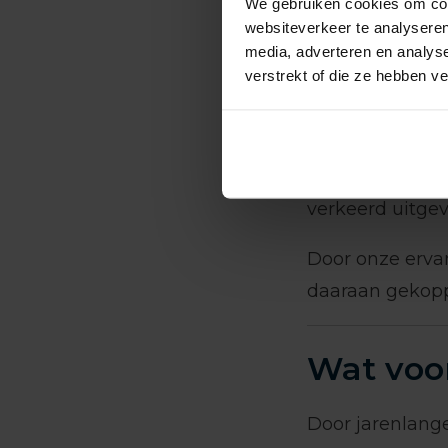
We gebruiken cookies om cont
websiteverkeer te analyseren
Fouten in insta
media, adverteren en analys
onder vloeren 
verstrekt of die ze hebben v
Binnenstad & 
Dichte bebouwi
funderingen. Hi
verkeerd uitgev
Door onze ervar
daaraan gekoppe
Wat voor
Door jarenlange