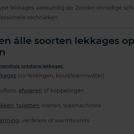
 type lekkages vakkundig op. Zonder onnodige sch
essionele technieken.
en álle soorten lekkages o
en
nnenshuis ontstane lekkages:
kkages
(cv-leidingen, koud/warmwater)
sifons,
afvoeren
of koppelingen
kken
,
toiletten
, kranen, wasmachines
warming
, verdelers of warmteunits