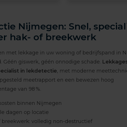
tie Nijmegen: Snel, special
er hak- of breekwerk
en met lekkage in uw woning of bedrijfspand in 
id. Géén giswerk, géén onnodige schade.
Lekkages
ecialist in lekdetectie
, met moderne meettechni
opgesteld meetrapport en een bewezen hoog
entage van 98 %.
kosten binnen Nijmegen
e dagen op locatie
 breekwerk: volledig non-destructief