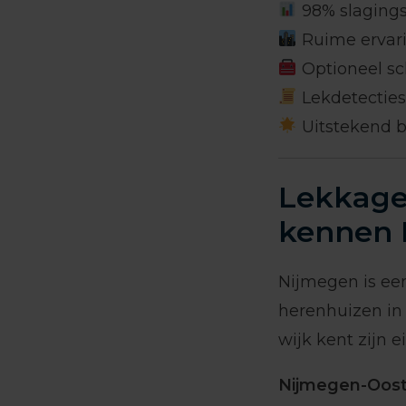
98% slaging
Ruime ervari
Optioneel sc
Lekdetectiesp
Uitstekend b
Lekkages
kennen 
Nijmegen is ee
herenhuizen in
wijk kent zijn 
Nijmegen-Oost