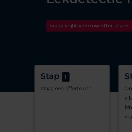
vraag vrijblijvend uw offerte aan
Stap
S
1
Vraag een offerte aan.
On
all
bi
mai