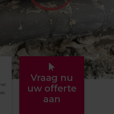
Vraag nu
het
uw offerte
ak.
aan