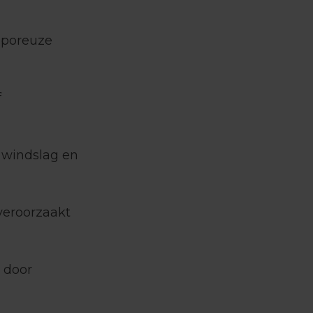
 poreuze
f
j windslag en
veroorzaakt
, door