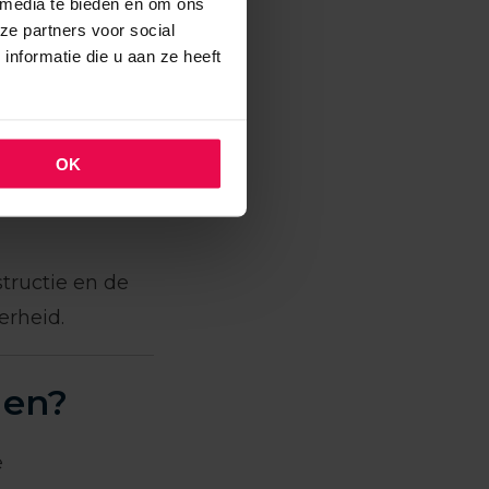
 media te bieden en om ons
ze partners voor social
orgen lekkages
nformatie die u aan ze heeft
storische
OK
eurvorming of
tructie en de
erheid.
gen?
e