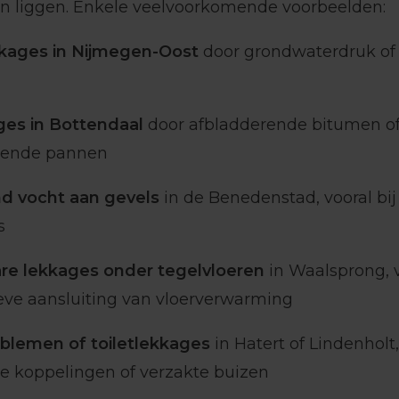
 liggen. Enkele veelvoorkomende voorbeelden:
kages in Nijmegen-Oost
door grondwaterdruk of
es in Bottendaal
door afbladderende bitumen o
gende pannen
d vocht aan gevels
in de Benedenstad, vooral bi
s
re lekkages onder tegelvloeren
in Waalsprong, 
ieve aansluiting van vloerverwarming
blemen of toiletlekkages
in Hatert of Lindenholt
e koppelingen of verzakte buizen