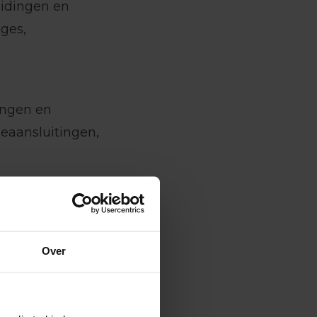
eidingen en
ges,
ingen en
eaansluitingen,
ntilatie en
ren,
Over
outskeletbouw.