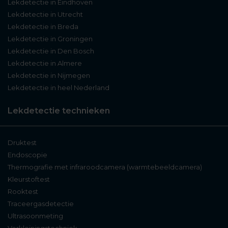
Lekdetectie in Eindhoven
Lekdetectie in Utrecht
Lekdetectie in Breda
Lekdetectie in Groningen
Lekdetectie in Den Bosch
Lekdetectie in Almere
Lekdetectie in Nijmegen
Lekdetectie in heel Nederland
Lekdetectie technieken
Druktest
Endoscopie
Thermografie met infraroodcamera (warmtebeeldcamera)
Kleurstoftest
Rooktest
Traceergasdetectie
Ultrasoonmeting
Verkleiningstechniek