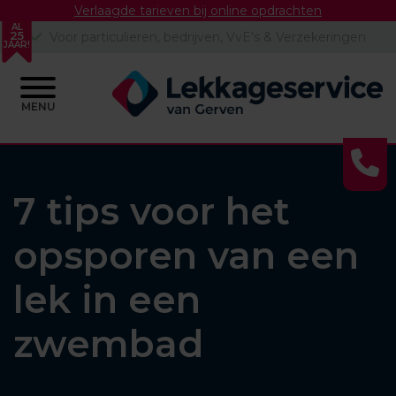
Verlaagde tarieven bij online opdrachten
AL
25
Lekdetectie & schadeherstel
JAAR!
MENU
Skip
to
content
7 tips voor het
opsporen van een
lek in een
zwembad