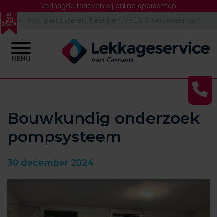
Verlaagde tarieven bij online opdrachten
AL
25
Voor particulieren, bedrijven, VvE's & Verzekeringen
JAAR!
MENU
Skip
to
content
Bouwkundig onderzoek
pompsysteem
30 december 2024