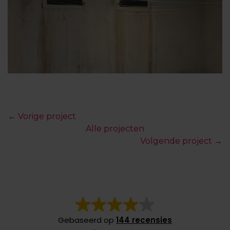
← Vorige project
Alle projecten
Volgende project →
Gebaseerd op
144 recensies