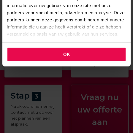
informatie over uw gebruik van onze site met onze
partners voor social media, adverteren en analyse. Deze
partners kunnen deze gegevens combineren met andere
informatie die u aan ze heeft verstrekt of die ze hebben
Stap
Stap
verzameld op basis van uw gebruik van hun services.
1
2
Vraag een offerte aan.
Ontvang uw offerte en
alle belangrijke
OK
informatie binnen 5
minuten per e-mail.
Stap
Vraag nu
3
Na akkoord nemen wij
uw offerte
contact met u op voor
het plannen van een
aan
afspraak.